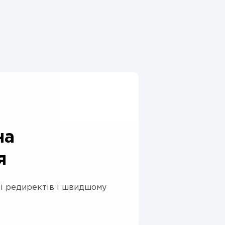
на
я
ті редиректів і швидшому