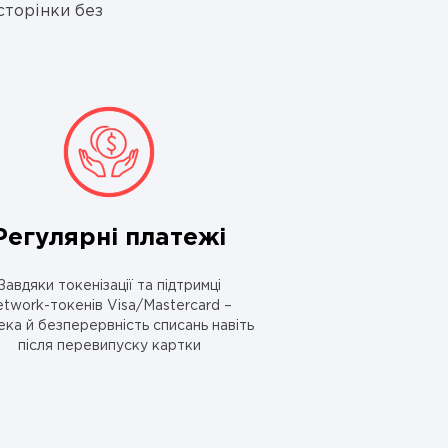
сторінки без
Регулярні платежі
Завдяки токенізації та підтримці
etwork-токенів Visa/Mastercard –
ека й безперервність списань навіть
після перевипуску картки