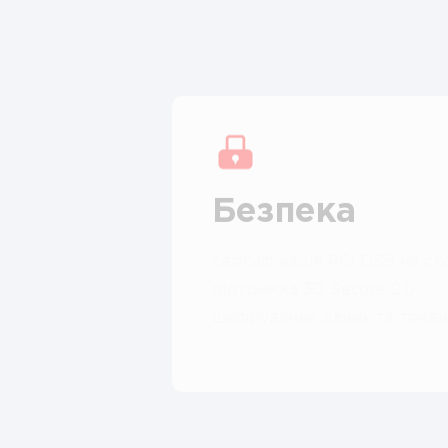
Безпека
сертифікація PCI DSS на ст
підтримка 3D Secure 2.0;
шифрування даних та токені