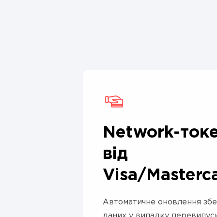
Network-ток
від
Visa/Masterc
Автоматичне оновлення зб
даних у випадку перевипус