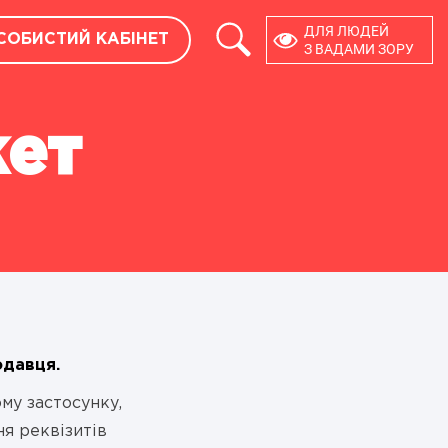
×
ДЛЯ ЛЮДЕЙ
СОБИСТИЙ КАБІНЕТ
ОСОБИСТИЙ КАБІНЕТ
З ВАДАМИ ЗОРУ
РОЗРОБНИКАМ
жет
API
МОДУЛІ CMS
одавця.
му застосунку,
я реквізитів