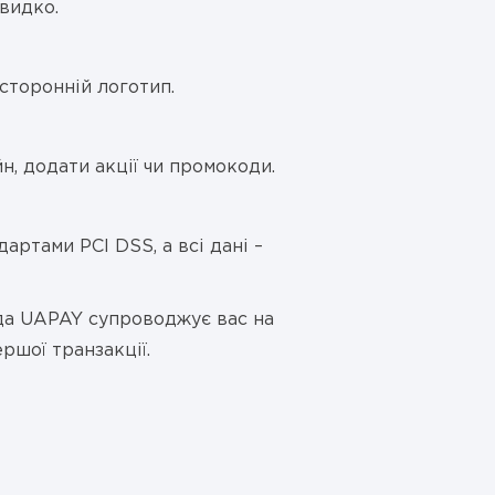
швидко.
сторонній логотип.
н, додати акції чи промокоди.
артами PCI DSS, а всі дані –
анда UAPAY супроводжує вас на
ершої транзакції.