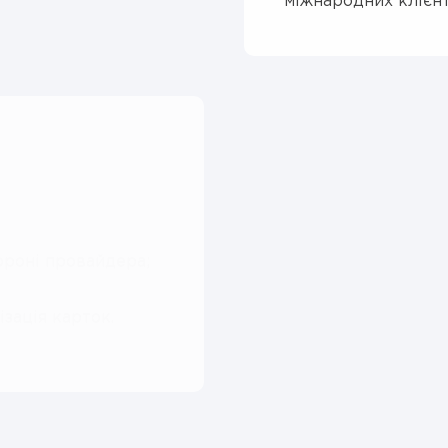
міжнародних клієнт
ороні провайдера;
зація карток.