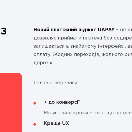
 З
Новий платіжний віджет UAPAY
– це і
дозволяє приймати платежі без редирек
залишається в знайомому інтерфейсі, в
оплату. Жодних переходів, жодного риз
дорозі».
Головні переваги:
+ до конверсії
Мінус зайві кроки – плюс до продаж
Краще UX