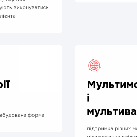
ують виконуватись
лієнта
ії
Мультимо
і
мультива
 вбудована форма
підтримка різних м