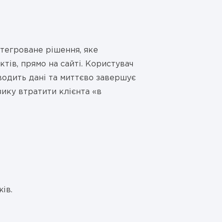
нтегроване рішення, яке
тів, прямо на сайті. Користувач
водить дані та миттєво завершує
ику втратити клієнта «в
ів.