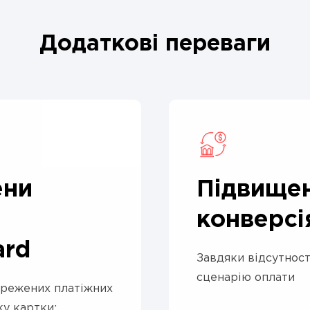
Додаткові переваги
ени
Підвище
конверсі
ard
Завдяки відсутнос
сценарію оплати
ережених платіжних
ку картки;