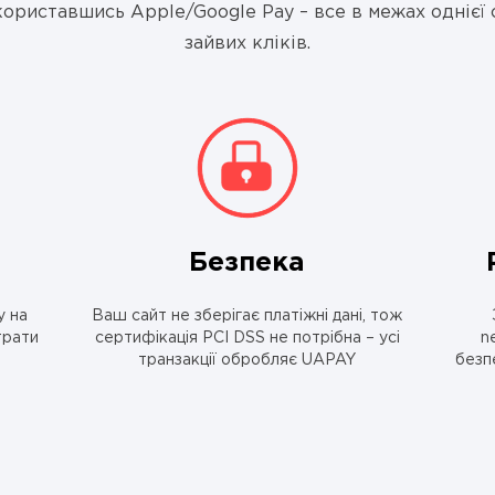
ПРАВОВА ІНФОРМАЦІЯ
користавшись Apple/Google Pay – все в межах однієї 
зайвих кліків.
УМОВИ ТА ПОРЯДОК НАДАННЯ
ФІНАНСОВИХ ПОСЛУГ
ТЕХНОЛОГІЧНИЙ ОПЕРАТОР АЙГАМА
Безпека
у на
Ваш сайт не зберігає платіжні дані, тож
трати
сертифікація PCI DSS не потрібна – усі
n
транзакції обробляє UAPAY
безп