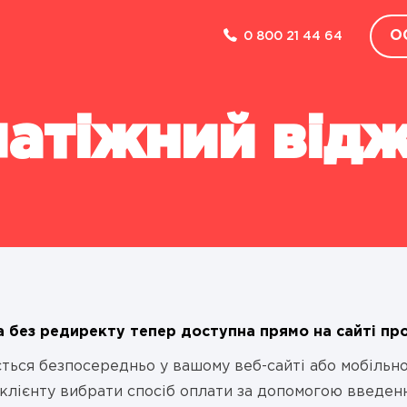
О
0 800 21 44 64
Зворотний зв'язок
КОМПАНІЯ
атіжний від
ПРО НАС
НОВИНИ
КЕЙСИ
FAQ
ДЛЯ ПРЕСИ
ПАРТНЕРСТВО
 без редиректу тепер доступна прямо на сайті пр
ться безпосередньо у вашому веб-сайті або мобільно
РОЗКРИТТЯ ІНФОРМАЦІЇ
клієнту вибрати спосіб оплати за допомогою введенн