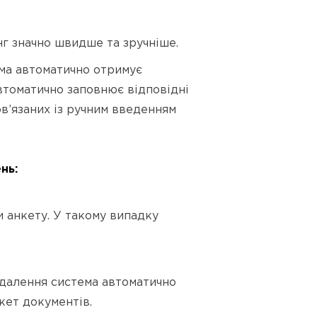
г значно швидше та зручніше.
ема автоматично отримує
автоматично заповнює відповідні
ов’язаних із ручним введенням
нь:
и анкету. У такому випадку
идалення система автоматично
кет документів.