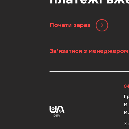
Почати зараз
Зв'язатися з менеджером
04
Г
В 
Ви
З 