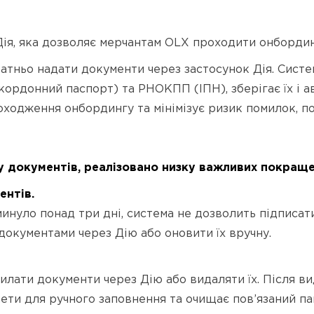
ПРАВОВА ІНФОРМАЦІЯ
УМОВИ ТА ПОРЯДОК НАДАННЯ
Дія, яка дозволяє мерчантам OLX проходити онбордин
ФІНАНСОВИХ ПОСЛУГ
татньо надати документи через застосунок Дія. Сист
ТЕХНОЛОГІЧНИЙ ОПЕРАТОР АЙГАМА
акордонний паспорт) та РНОКПП (ІПН), зберігає їх і 
оходження онбордингу та мінімізує ризик помилок, п
у документів, реалізовано низку важливих покраще
ентів.
инуло понад три дні, система не дозволить підписат
документами через Дію або оновити їх вручну.
лати документи через Дію або видаляти їх. Після в
ети для ручного заповнення та очищає пов’язаний па