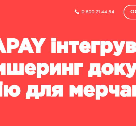
О
0 800 21 44 64
Зворотний зв'язок
КОМПАНІЯ
PAY інтегру
ПРО НАС
НОВИНИ
ишеринг доку
КЕЙСИ
FAQ
ію для мерча
ДЛЯ ПРЕСИ
ПАРТНЕРСТВО
РОЗКРИТТЯ ІНФОРМАЦІЇ