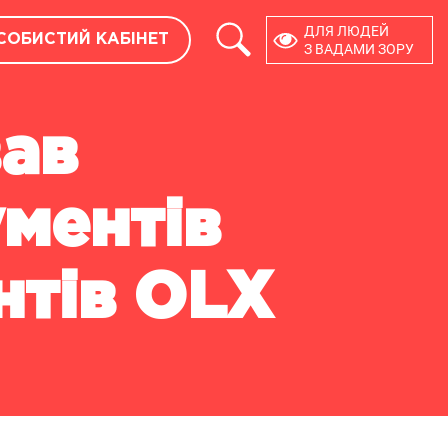
×
ДЛЯ ЛЮДЕЙ
СОБИСТИЙ КАБІНЕТ
ОСОБИСТИЙ КАБІНЕТ
З ВАДАМИ ЗОРУ
РОЗРОБНИКАМ
вав
API
МОДУЛІ CMS
ментів
нтів OLX