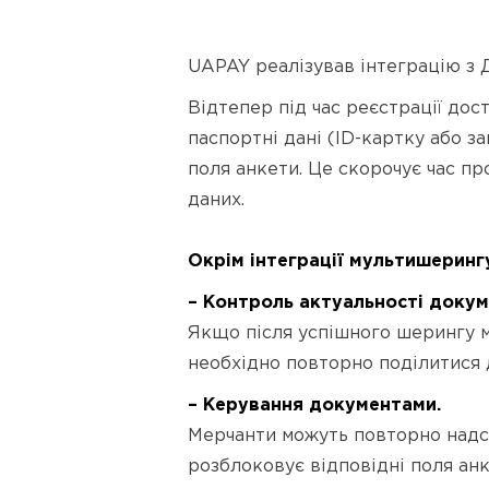
UAPAY реалізував інтеграцію з 
Відтепер під час реєстрації дос
паспортні дані (ID-картку або з
поля анкети. Це скорочує час пр
даних.
Окрім інтеграції мультишеринг
– Контроль актуальності докум
Якщо після успішного шерингу м
необхідно повторно поділитися 
– Керування документами.
Мерчанти можуть повторно надси
розблоковує відповідні поля анк