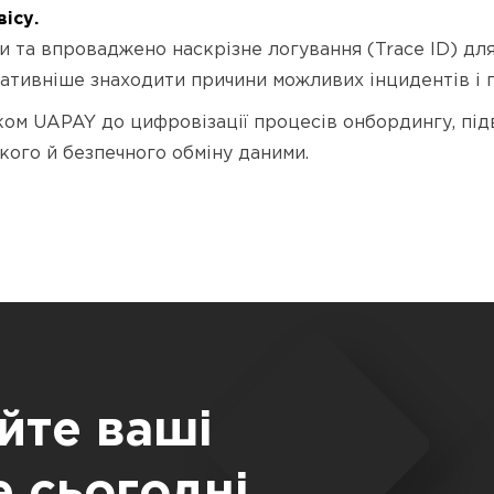
вісу.
и та впроваджено наскрізне логування (Trace ID) для
ативніше знаходити причини можливих інцидентів і 
оком UAPAY до цифровізації процесів онбордингу, пі
кого й безпечного обміну даними.
йте ваші
е сьогодні