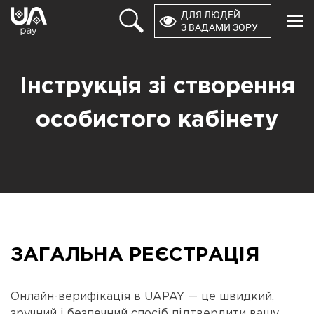
ДЛЯ ЛЮДЕЙ
×
З ВАДАМИ ЗОРУ
ПРОДУКТИ
Інструкція зі створення
КОМПАНІЯ
особистого кабінету
РОЗРОБНИКАМ
ОСОБИСТИЙ КАБІНЕТ
Зворотний зв'язок
0 800 21 44 64
ЗАГАЛЬНА РЕЄСТРАЦІЯ
Онлайн-верифікація в UAPAY — це швидкий,
зручний і безпечний спосіб підтвердити вашу