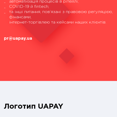
автоматизація процесів в рітейлі;
COVID-19 й fintech;
та інші питання, пов’язані з правовою регуляцією,
фінансами,
інтернет-торгівлею та кейсами наших клієнтів.
pr@uapay.ua
Логотип UAPAY