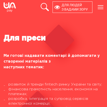
ДЛЯ ЛЮДЕЙ
×
З ВАДАМИ ЗОРУ
ПРОДУКТИ
КОМПАНІЯ
Для преси
РОЗРОБНИКАМ
Ми готові надавати коментарі й допомагати у
ОСОБИСТИЙ КАБІНЕТ
створенні матеріалів з
наступних тематик:
Зворотний зв'язок
0 800 21 44 64
розвиток й тренди fintech ринку України та світу;
фінансова грамотність населення, економія на
платежах;
розробка, інтеграція та супровід сервісів
електронної комерції;