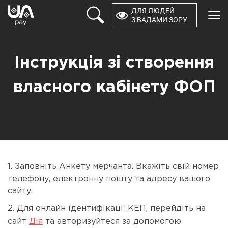
ДЛЯ ЛЮДЕЙ
×
З ВАДАМИ ЗОРУ
ПРОДУКТИ
Інструкція зі створення
КОМПАНІЯ
власного кабінету ФОП
РОЗРОБНИКАМ
ОСОБИСТИЙ КАБІНЕТ
Зворотний зв'язок
1. Заповніть Анкету мерчанта. Вкажіть свій номер
0 800 21 44 64
телефону, електронну пошту та адресу вашого
сайту.
2. Для онлайн ідентифікації КЕП, перейдіть на
сайт
Дія
та авторизуйтеся за допомогою