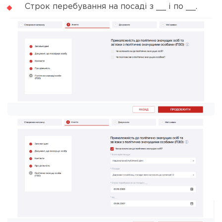
Строк перебування на посаді з __ і по __.