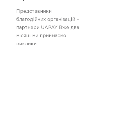
кошти на допомогу
Представники
благодійних організацій –
партнери UAPAY Вже два
місяці ми приймаємо
виклики…