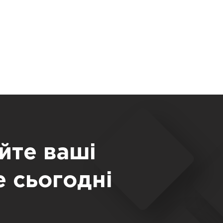
йте ваші
е сьогодні