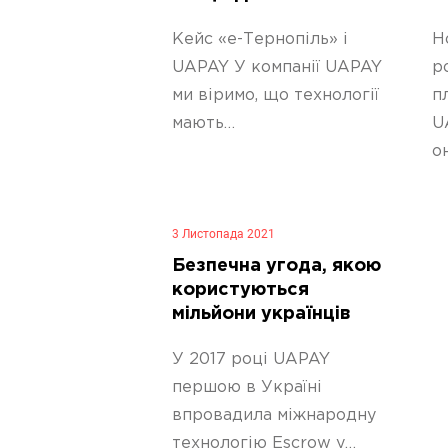
України
Кейс «е-Тернопіль» і
Н
UAPAY У компанії UAPAY
р
ми віримо, що технології
п
мають…
U
о
3 Листопада 2021
Безпечна угода, якою
користуються
мільйони українців
У 2017 році UAPAY
першою в Україні
впровадила міжнародну
технологію Escrow у…