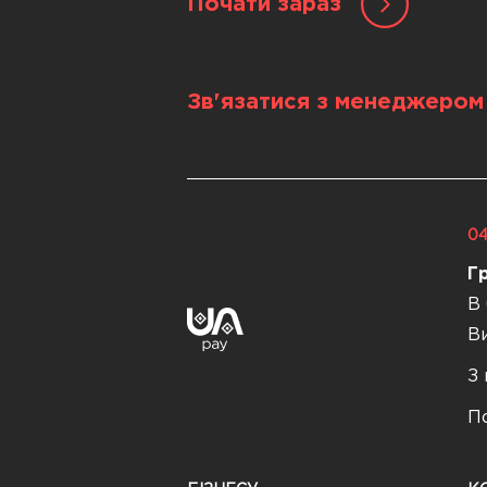
Почати зараз
Зв'язатися з менеджером
04
Г
В 
Ви
З 
По