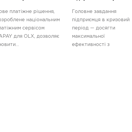
ПРАВОВА ІНФОРМАЦІЯ
магазину
ове платіжне рішення,
Головне завдання
УМОВИ ТА ПОРЯДОК НАДАННЯ
озроблене національним
підприємця в кризовий
ФІНАНСОВИХ ПОСЛУГ
латіжним сервісом
період — досягти
ТЕХНОЛОГІЧНИЙ ОПЕРАТОР АЙГАМА
APAY для OLX, дозволяє
максимальної
новити…
ефективності з
мінімальними…