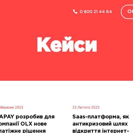
О
0 800 21 44 64
Зворотний зв'язок
КОМПАНІЯ
Кейси
ПРО НАС
НОВИНИ
КЕЙСИ
FAQ
ДЛЯ ПРЕСИ
 Вересня 2023
ПАРТНЕРСТВО
23 Лютого 2023
APAY розробив для
Saas-платформа, як
РОЗКРИТТЯ ІНФОРМАЦІЇ
омпанії OLX нове
антикризовий шлях
латіжне рішення
відкриття інтернет-